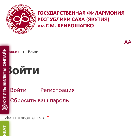
Перейти
к
основному
содержанию
АА
Главная
Войти
Строка
навигации
Войти
Войти
(активная
Регистрация
Primary
вкладка)
Сбросить ваш пароль
tabs
Имя пользователя