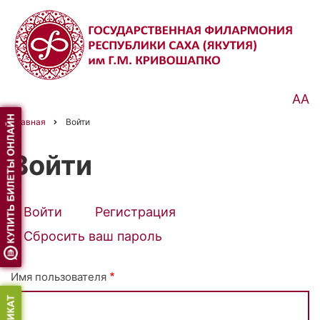
Перейти
к
основному
содержанию
АА
Главная
Войти
Строка
навигации
Войти
Войти
(активная
Регистрация
Primary
вкладка)
Сбросить ваш пароль
tabs
Имя пользователя