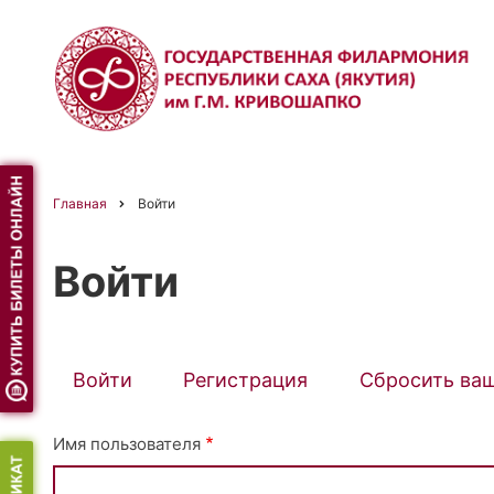
Перейти
к
основному
содержанию
Главная
Войти
Строка
Войти
навигации
Войти
(активная
Регистрация
Сбросить ва
Primary
вкладка)
Имя пользователя
tabs