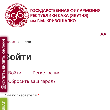
Перейти
к
основному
содержанию
АА
Главная
Войти
Строка
навигации
Войти
Войти
(активная
Регистрация
Primary
вкладка)
Сбросить ваш пароль
tabs
Имя пользователя