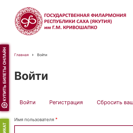
Перейти
к
основному
содержанию
Главная
Войти
Строка
Войти
навигации
Войти
(активная
Регистрация
Сбросить ва
Primary
вкладка)
Имя пользователя
tabs