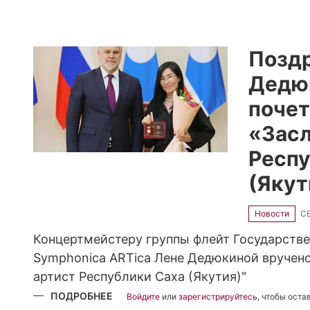
В
ЯКУТИИ
СТАРТОВАЛ
ФЕСТИВАЛЬ
ИСКУССТВ
«МАРТ»:
Позд
УНИКАЛЬНЫЕ
ПАРТИТУРЫ
Дедюк
ПРОШЛОГО
ОБРЕТАЮТ
ГОЛОС
почет
«Зас
Респу
(Якут
Новости
СБ
Концертмейстеру группы флейт Государстве
Symphonica ARTica Лене Дедюкиной вручено
артист Республики Саха (Якутия)"
ПОДРОБНЕЕ
О
Войдите
или
зарегистрируйтесь
, чтобы ост
ПОЗДРАВЛЯЕМ