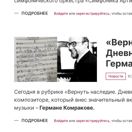
симфонического оркестра «Симфоника Арти
ПОДРОБНЕЕ
О
Войдите
или
зарегистрируйтесь
, чтобы ост
ВЛАДИМИР
ИНДИГИРСКИЙ:
С
ДНЁМ
РОЖДЕНИЯ,
SYMPHONICA
«Верн
ARTICA
Дневн
Герма
Новости
ВС
Сегодня в рубрике «Вернуть наследие. Дне
композиторе, который внес значительный вк
музыки –
Германе Комракове.
ПОДРОБНЕЕ
О
Войдите
или
зарегистрируйтесь
, чтобы ост
«ВЕРНУТЬ
НАСЛЕДИЕ».