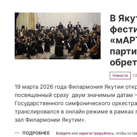
ДНЕВНИК
РЕСТАВРАЦИИ.
ГЕРМАН
КОМРАКОВ
В Яку
фести
«мАР
парти
обрет
Новости
СБ
19 марта 2026 года Филармония Якутии отк
посвященный сразу двум значимым датам 
Государственного симфонического оркестра
транслировался в онлайн режиме в рамках
зал Филармонии Якутии».
ПОДРОБНЕЕ
О
Войдите
или
зарегистрируйтесь
, чтобы ост