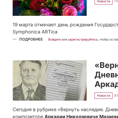
Новости
ЧТ
19 марта отмечает день рождения Государ
Symphonica ARTica
ПОДРОБНЕЕ
О
Войдите
или
зарегистрируйтесь
, чтобы ост
С
ДНЁМ
РОЖДЕНИЯ,
SYMPHONICA
ARTICA!
«Верн
Дневн
Арка
Новости
ВТ
Сегодня в рубрике «Вернуть наследие. Днев
композиторе
Аркадии Николаевиче Мазаев