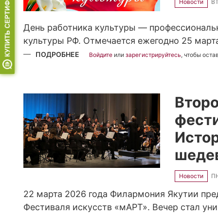
Новости
ВТ
День работника культуры — профессиональ
культуры РФ. Отмечается ежегодно 25 март
ПОДРОБНЕЕ
О
Войдите
или
зарегистрируйтесь
, чтобы ост
С
ДНЁМ
РАБОТНИКА
КУЛЬТУРЫ
РОССИЙСКОЙ
ФЕДЕРАЦИИ
Второ
фести
Истор
шеде
Новости
ПН
22 марта 2026 года Филармония Якутии пре
Фестиваля искусств «мАРТ». Вечер стал ун