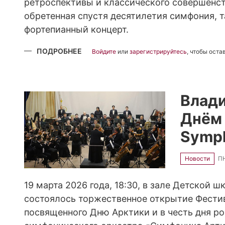
ретроспективы и классического совершенств
обретенная спустя десятилетия симфония, 
фортепианный концерт.
ПОДРОБНЕЕ
О
Войдите
или
зарегистрируйтесь
, чтобы ост
ВТОРОЙ
КОНЦЕРТ
ФЕСТИВАЛЯ
«МАРТ»:
ИСТОРИЧЕСКАЯ
ПРЕМЬЕРА
Влади
И
ШЕДЕВР
Днём
РАХМАНИНОВА
Symph
Новости
ПН
19 марта 2026 года, 18:30, в зале Детской ш
состоялось торжественное открытие Фести
посвященного Дню Арктики и в честь дня р