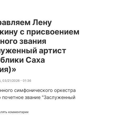
равляем Лену
ину с присвоением
ного звания
луженный артист
блики Саха
ия)»
, 03/21/2026 - 01:36
нного симфонического оркестра
 почетное звание "Заслуженный
авлять комментарии