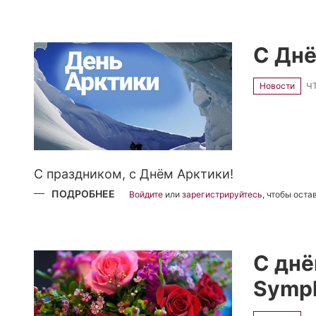
ЛЕНУ
ДЕДЮКИНУ
С
ПРИСВОЕНИЕМ
ПОЧЕТНОГО
С Днё
ЗВАНИЯ
«ЗАСЛУЖЕННЫЙ
АРТИСТ
РЕСПУБЛИКИ
Новости
ЧТ
САХА
(ЯКУТИЯ)»
С праздником, с Днём Арктики!
ПОДРОБНЕЕ
О
Войдите
или
зарегистрируйтесь
, чтобы ост
С
ДНЁМ
АРКТИКИ!
С днё
Symph