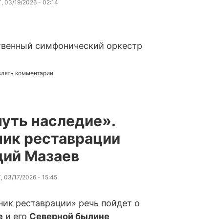
, 03/19/2026 - 02:14
ственный симфонический оркестр
авлять комментарии
уть наследие».
ик реставрации
дий Мазаев
, 03/17/2026 - 15:45
ник реставрации» речь пойдет о
е
и его
Северной былине