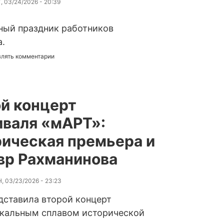
, 03/24/2026 - 20:39
ный праздник работников
а.
авлять комментарии
й концерт
валя «мАРТ»:
ическая премьера и
вр Рахманинова
, 03/23/2026 - 23:23
дставила второй концерт
икальным сплавом исторической