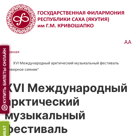
Перейти
к
основному
содержанию
АА
Главная
Строка
XVI Международный арктический музыкальный фестиваль
навигации
"Северное сияние"
XVI Международный
арктический
музыкальный
фестиваль