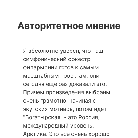
Авторитетное мнение
Я абсолютно уверен, что наш
Посмотр
симфонический оркестр
В восто
филармонии готов к самым
Поздрав
масштабным проектам, они
Оркестр
сегодня еще раз доказали это.
порядок
Причем произведения выбраны
я бы ска
очень грамотно, начиная с
ними ра
якутских мотивов, потом идет
возможн
"Богатырская" - это Россия,
дальней
международный уровень,
Алексис
Арктика. Это все очень хорошо