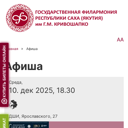
Перейти
к
основному
содержанию
АА
Главная
Афиша
Строка
навигации
Афиша
Среда,
10. дек 2025, 18.30
ДШИ, Ярославского, 27