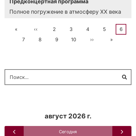
Предконцертная программа
Полное погружение в атмосферу XX века
Первая
«
←
‹‹
Страница
2
Страница
3
Страница
4
Страница
5
Текущ
6
Нумерация
страница
стран
Страница
7
Страница
8
Страница
9
Страница
10
Следующая
››
Последня
»
страниц
страница
страница
Поиск
август 2026 г.
Сегодня