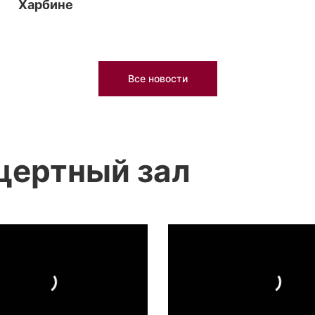
Харбине
Все новости
цертный зал