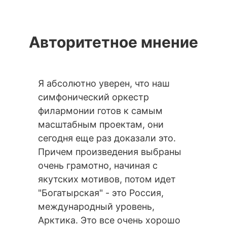
Авторитетное мнение
Я абсолютно уверен, что наш
Посмотр
симфонический оркестр
В восто
филармонии готов к самым
Поздрав
масштабным проектам, они
Оркестр
сегодня еще раз доказали это.
порядок
Причем произведения выбраны
я бы ска
очень грамотно, начиная с
ними ра
якутских мотивов, потом идет
возможн
"Богатырская" - это Россия,
дальней
международный уровень,
Алексис
Арктика. Это все очень хорошо