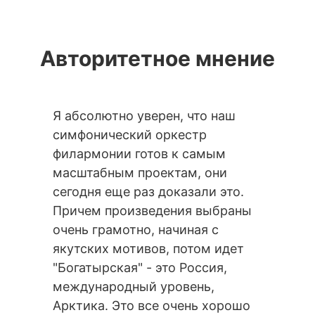
Авторитетное мнение
Я абсолютно уверен, что наш
Посмотр
симфонический оркестр
В восто
филармонии готов к самым
Поздрав
масштабным проектам, они
Оркестр
сегодня еще раз доказали это.
порядок
Причем произведения выбраны
я бы ска
очень грамотно, начиная с
ними ра
якутских мотивов, потом идет
возможн
"Богатырская" - это Россия,
дальней
международный уровень,
Алексис
Арктика. Это все очень хорошо